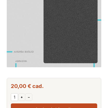
20,00 €
cad.
+
–