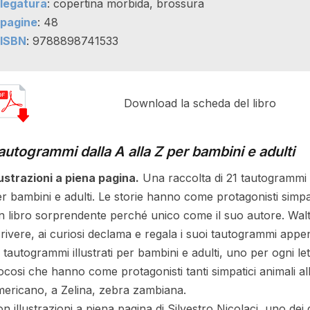
legatura
: copertina morbida, brossura
pagine
: 48
ISBN
: 9788898741533
Download la scheda del libro
autogrammi dalla A alla Z per bambini e adulti
lustrazioni a piena pagina.
Una raccolta di 21 tautogrammi da
r bambini e adulti. Le storie hanno come protagonisti simpa
 libro sorprendente perché unico come il suo autore. Walte
rivere, ai curiosi declama e regala i suoi tautogrammi app
 tautogrammi illustrati per bambini e adulti, uno per ogni lett
ocosi che hanno come protagonisti tanti simpatici animali al
ericano, a Zelina, zebra zambiana.
n illustrazioni a piena pagina di Silvestro Nicolaci, uno dei