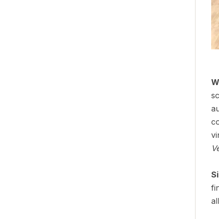
W
sc
au
c
vi
V
Si
fi
al