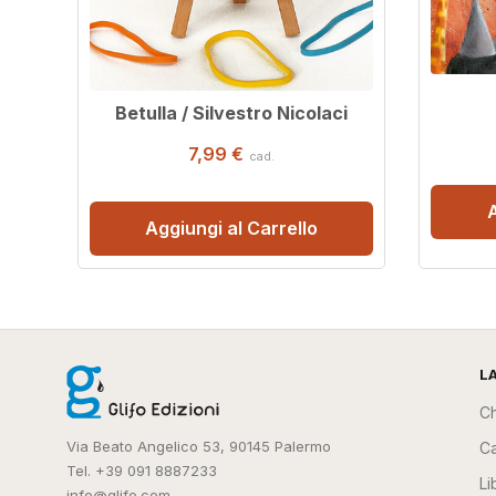
Betulla / Silvestro Nicolaci
7,99 €
cad.
A
Aggiungi al Carrello
L
Ch
Via Beato Angelico 53, 90145 Palermo
Ca
Tel. +39 091 8887233
Li
info@glifo.com