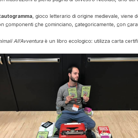
l tautogramma
, gioco letterario di origine medievale, viene de
on
c
omponenti
c
he
c
ominciano,
c
ategoricamente,
c
on
c
ara
imali All’Avventura
è un libro ecologico: utilizza carta certi