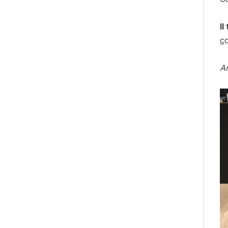
I
c
An