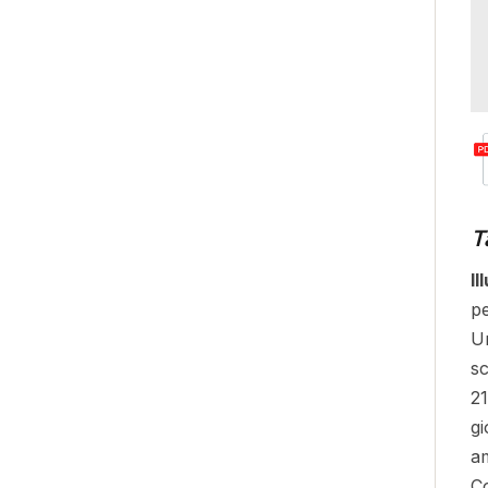
T
Il
pe
Un
sc
21
gi
am
Co