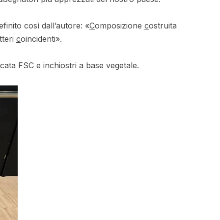
finito così dall’autore: «
C
omposizione
c
ostruita
tteri
c
oincidenti».
ficata FSC e inchiostri a base vegetale.