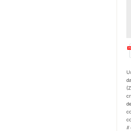
Un
da
(Z
cr
de
co
c
I