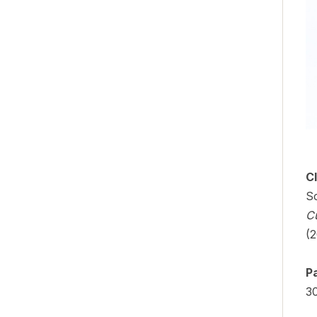
C
Sc
C
(2
P
3