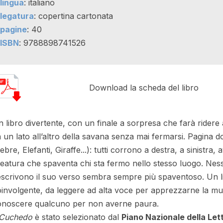
lingua
: italiano
legatura
: copertina cartonata
pagine
: 40
ISBN
: 9788898741526
Download la scheda del libro
 libro divertente, con un finale a sorpresa che farà ridere
 un lato all’altro della savana senza mai fermarsi. Pagina
ebre, Elefanti, Giraffe...): tutti corrono a destra, a sinistr
eatura che spaventa chi sta fermo nello stesso luogo. Nes
scrivono il suo verso sembra sempre più spaventoso. Un lib
involgente, da leggere ad alta voce per apprezzarne la musi
onoscere qualcuno per non averne paura.
l Cuchedo
è stato selezionato dal
Piano Nazionale della Lett