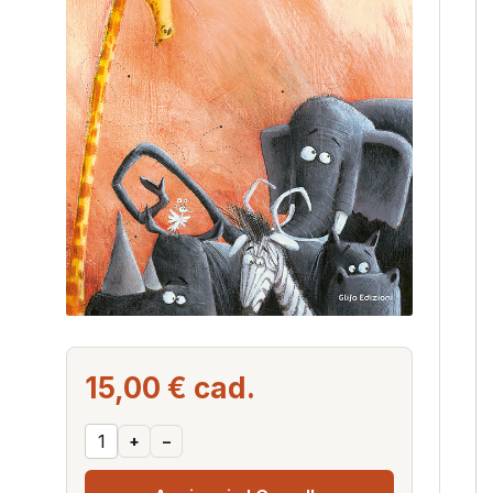
15,00 €
cad.
+
–