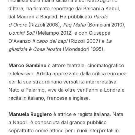
inchieste sulla mafia siciliana e sul Mezzogiorno
d'Italia, ha firmato reportage dai Balcani a Kabul,
dal Magreb a Bagdad. Ha pubblicato
Parole
d'Onore
(Rizzoli 2008),
Faq Mafia
(Bompiani 2010),
Uomini Soli
(Melampo 2012) e con Giuseppe
D'Avanzo
Il capo dei capi
(Rizzoli 2007) e
La
giustizia è Cosa Nostra
(Mondadori 1995).
Marco Gambino
è attore teatrale, cinematografico
e televisivo. Artista apprezzato dalla critica europea
per la sua straordinaria versatilità interpretativa.
Nato a Palermo, vive da oltre vent'anni a Londra e
recita in italiano, francese e inglese.
Manuela Ruggiero
è attrice e regista italiana. Nata
a Napoli, è conosciuta dal grande pubblico
soprattutto come attrice per i ruoli interpretati in