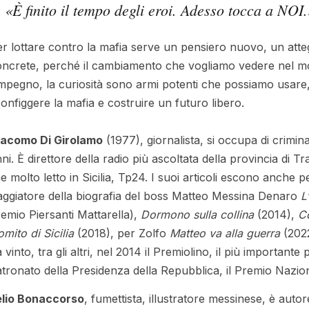
«È finito il tempo degli eroi. Adesso tocca a NOI
r lottare contro la mafia serve un pensiero nuovo, un atte
ncrete, perché il cambiamento che vogliamo vedere nel mon
impegno, la curiosità sono armi potenti che possiamo usare,
onfiggere la mafia e costruire un futuro libero.
iacomo Di Girolamo
(1977), giornalista, si occupa di crimina
ni. È direttore della radio più ascoltata della provincia di 
ne molto letto in Sicilia, Tp24. I suoi articoli escono anche 
ggiatore della biografia del boss Matteo Messina Denaro
L
emio Piersanti Mattarella),
Dormono sulla collina
(2014),
Co
mito di Sicilia
(2018), per Zolfo
Matteo va alla guerra
(202
 vinto, tra gli altri, nel 2014 il Premiolino, il più importante 
tronato della Presidenza della Repubblica, il Premio Nazio
elio Bonaccorso
, fumettista, illustratore messinese, è autor