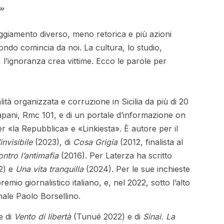
.»
ggiamento diverso, meno retorica e più azioni
do comincia da noi. La cultura, lo studio,
 l’ignoranza crea vittime. Ecco le parole per
lità organizzata e corruzione in Sicilia da più di 20
Trapani, Rmc 101, e di un portale d’informazione on
per «la Repubblica» e «Linkiesta». È autore per il
’invisibile
(2023), di
Cosa Grigia
(2012, finalista al
ntro l’antimafia
(2016). Per Laterza ha scritto
2) e
Una vita tranquilla
(2024). Per le sue inchieste
premio giornalistico italiano, e, nel 2022, sotto l’alto
nale Paolo Borsellino.
e di
Vento di libertà
(Tunué 2022) e di
Sinai. La