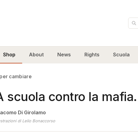
Cer
Shop
About
News
Rights
Scuola
 per cambiare
A scuola contro la mafia
iacomo Di Girolamo
lustrazioni di Lelio Bonaccorso