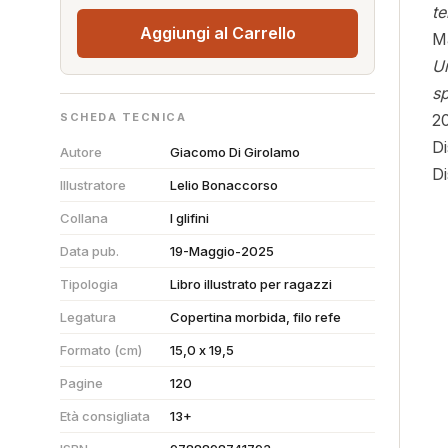
te
Aggiungi al Carrello
M
Un
sp
20
SCHEDA TECNICA
Di
Autore
Giacomo Di Girolamo
D
Illustratore
Lelio Bonaccorso
Collana
I glifini
Data pub.
19-Maggio-2025
Tipologia
Libro illustrato per ragazzi
Legatura
Copertina morbida, filo refe
Formato (cm)
15,0 x 19,5
Pagine
120
Età consigliata
13+