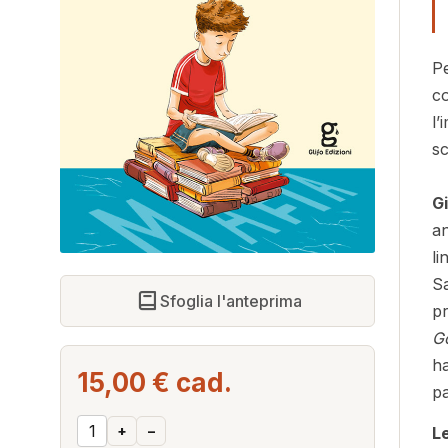
Pe
co
l’
sc
G
an
li
Sa
Sfoglia l'anteprima
pr
Go
ha
15,00 €
cad.
pa
+
–
L