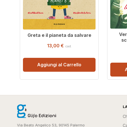
Ver
Greta e il pianeta da salvare
sc
13,00 €
cad.
Aggiungi al Carrello
A
L
Ch
Via Beato Angelico 53, 90145 Palermo
Ca