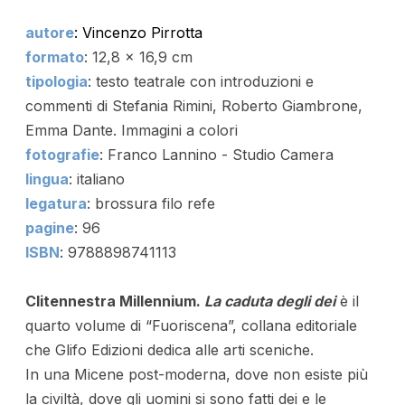
autore
: Vincenzo Pirrotta
formato
: 12,8 x 16,9 cm
tipologia
: testo teatrale con introduzioni e
commenti di Stefania Rimini, Roberto Giambrone,
Emma Dante. Immagini a colori
fotografie
: Franco Lannino - Studio Camera
lingua
: italiano
legatura
: brossura filo refe
pagine
: 96
ISBN
: 9788898741113
Clitennestra Millennium.
La caduta degli dei
è il
quarto volume di “Fuoriscena”, collana editoriale
che Glifo Edizioni dedica alle arti sceniche.
In una Micene post-moderna, dove non esiste più
la civiltà, dove gli uomini si sono fatti dei e le